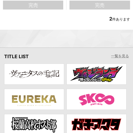
完売
完売
2
件あります
TITLE LIST
一覧を見る