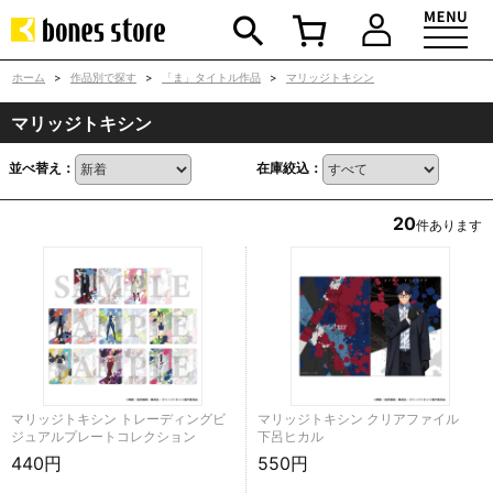
ホーム
>
作品別で探す
>
「ま」タイトル作品
>
マリッジトキシン
マリッジトキシン
並べ替え：
在庫絞込：
20
件あります
マリッジトキシン トレーディングビ
マリッジトキシン クリアファイル
ジュアルプレートコレクション
下呂ヒカル
440円
550円