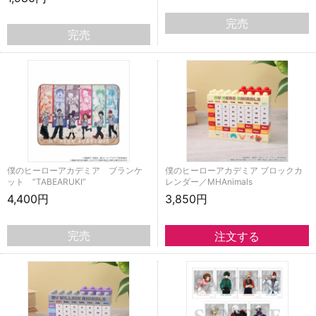
完売
完売
僕のヒーローアカデミア ブランケ
僕のヒーローアカデミア ブロックカ
ット ”TABEARUKI”
レンダー／MHAnimals
4,400円
3,850円
完売