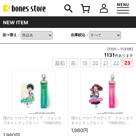
NEW ITEM
並べ替え：
在庫絞込：
[1101～1131件]
1131
件あります
最初
前
19
20
21
22
23
僕のヒーローアカデミア フォンタ
僕のヒーローアカデミア フォンタブ
ブ＆ストラップセット ”TABEARU
＆ストラップセット ”TABEARU …
…
1,980円
1,980円