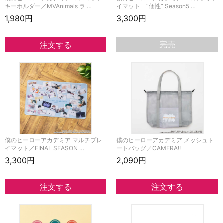
キーホルダー／MVAnimals ラ …
イマット “個性“ Season5 …
1,980円
3,300円
完売
僕のヒーローアカデミア マルチプレ
僕のヒーローアカデミア メッシュト
イマット／FINAL SEASON …
ートバッグ／CAMERA!!
3,300円
2,090円