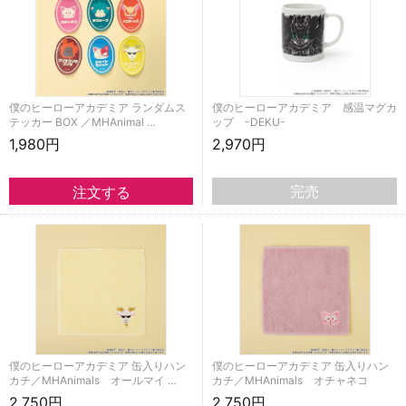
僕のヒーローアカデミア ランダムス
僕のヒーローアカデミア 感温マグカ
テッカー BOX ／MHAnimal …
ップ -DEKU-
1,980円
2,970円
完売
僕のヒーローアカデミア 缶入りハン
僕のヒーローアカデミア 缶入りハン
カチ／MHAnimals オールマイ …
カチ／MHAnimals オチャネコ
2,750円
2,750円