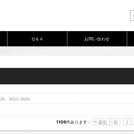
Ｑ＆Ａ
お問い合わせ
い順)
発売日＋商品名
1106
件あります
：
最初
前
1