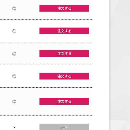
◎
◎
◎
◎
◎
×