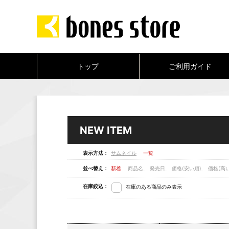
トップ
ご利用ガイド
NEW ITEM
表示方法：
サムネイル
一覧
並べ替え：
新着
商品名
発売日
価格(安い順)
価格(高
在庫絞込：
在庫のある商品のみ表示