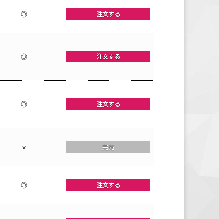
◎
◎
◎
×
◎