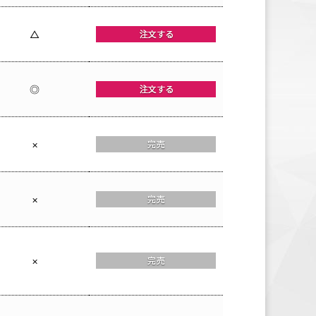
△
◎
×
×
×