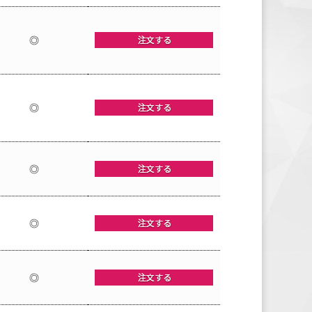
◎
◎
◎
◎
◎