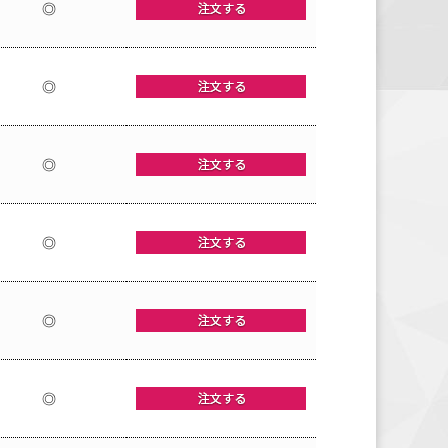
◎
◎
◎
◎
◎
◎