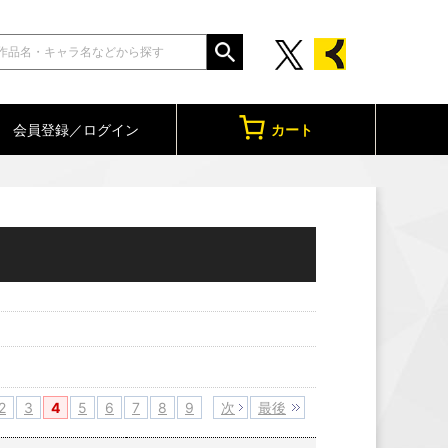
会員登録／ログイン
カート
2
3
4
5
6
7
8
9
次
最後