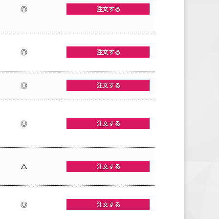
◎
◎
◎
◎
△
◎