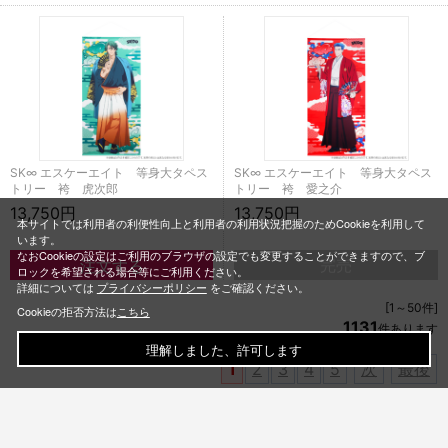
SK∞ エスケーエイト 等身大タペス
SK∞ エスケーエイト 等身大タペス
トリー 袴 虎次郎
トリー 袴 愛之介
13,750円
13,750円
本サイトでは利用者の利便性向上と利用者の利用状況把握のためCookieを利用して
います。
なおCookieの設定はご利用のブラウザの設定でも変更することができますので、ブ
完売
ロックを希望される場合等にご利用ください。
詳細については
プライバシーポリシー
をご確認ください。
[1～50件]
Cookieの拒否方法は
こちら
1131
件あります
理解しました、許可します
1
2
3
4
5
次
最後