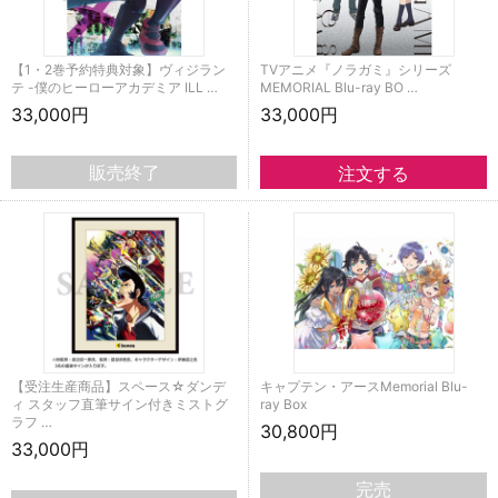
【1・2巻予約特典対象】ヴィジラン
TVアニメ『ノラガミ』シリーズ
テ -僕のヒーローアカデミア ILL …
MEMORIAL Blu-ray BO …
33,000円
33,000円
販売終了
【受注生産商品】スペース☆ダンデ
キャプテン・アースMemorial Blu-
ィ スタッフ直筆サイン付きミストグ
ray Box
ラフ …
30,800円
33,000円
完売