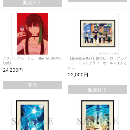
販売終了
メタリックルージュ Blu-ray BOX(3
【受注生産商品】僕のヒーローアカデ
枚組)
ミア ミストグラフ オールマイトと
い …
24,200円
22,000円
完売
販売終了