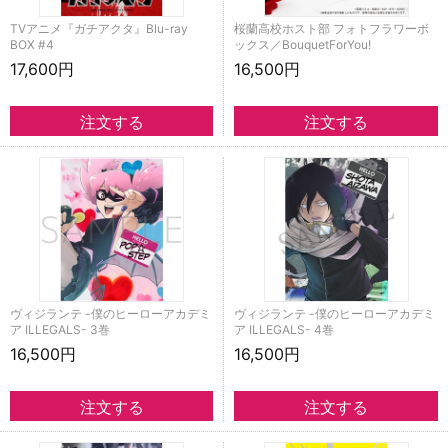
TVアニメ『ガチアクタ』Blu-ray
桜蘭高校ホスト部 フォトフラワーボ
BOX #4
ックス／BouquetForYou!
17,600円
16,500円
ヴィジランテ -僕のヒーローアカデミ
ヴィジランテ -僕のヒーローアカデミ
ア ILLEGALS- 3巻
ア ILLEGALS- 4巻
16,500円
16,500円