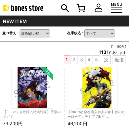
NEW ITEM
並べ替え：
在庫絞込：
[1～50件]
1131
件あります
1
2
3
4
5
次
最後
【Blu-ray 全巻購入特典対象】黄泉の
【Blu-ray 全巻購入特典対象】僕のヒ
ツガイ
ーローアカデミア 7th 初 …
79,200円
46,200円