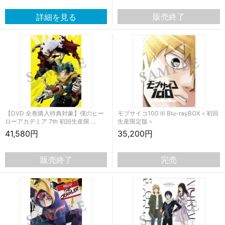
販売終了
【DVD 全巻購入特典対象】僕のヒー
モブサイコ100 Ⅲ Blu-rayBOX＜初回
ローアカデミア 7th 初回生産限 …
生産限定版＞
41,580円
35,200円
販売終了
完売