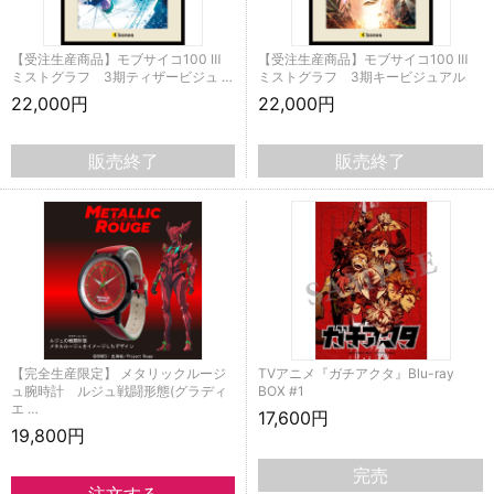
【受注生産商品】モブサイコ100 Ⅲ
【受注生産商品】モブサイコ100 Ⅲ
ミストグラフ 3期ティザービジュ …
ミストグラフ 3期キービジュアル
22,000円
22,000円
販売終了
販売終了
【完全生産限定】 メタリックルージ
TVアニメ『ガチアクタ』Blu-ray
ュ腕時計 ルジュ戦闘形態(グラディ
BOX #1
エ …
17,600円
19,800円
完売