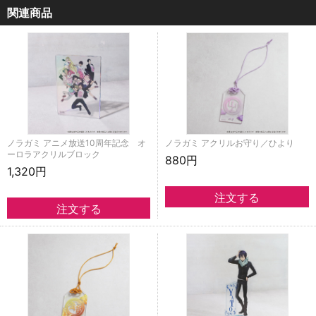
関連商品
ノラガミ アニメ放送10周年記念 オ
ノラガミ アクリルお守り／ひより
ーロラアクリルブロック
880円
1,320円