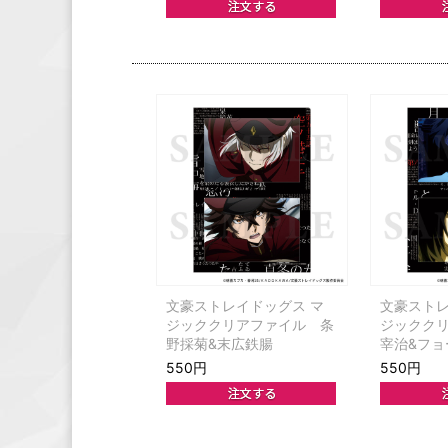
文豪ストレイドッグス マ
文豪ストレ
ジッククリアファイル 条
ジックク
野採菊&末広鉄腸
宰治&フョ
550円
550円