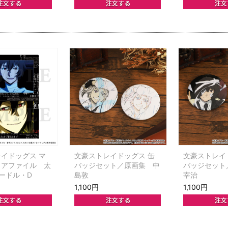
イドッグス マ
文豪ストレイドッグス 缶
文豪ストレイ
リアファイル 太
バッジセット／原画集 中
バッジセット
ードル・D
島敦
宰治
1,100円
1,100円