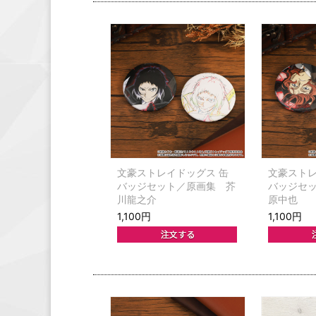
文豪ストレイドッグス 缶
文豪ストレ
バッジセット／原画集 芥
バッジセ
川龍之介
原中也
1,100円
1,100円