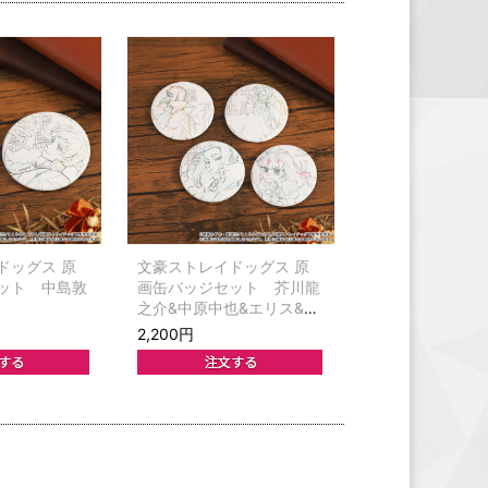
ドッグス 原
文豪ストレイドッグス 原
ット 中島敦
画缶バッジセット 芥川龍
之介&中原中也&エリス&森
鴎外
2,200円