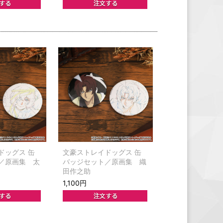
ドッグス 缶
文豪ストレイドッグス 缶
／原画集 太
バッジセット／原画集 織
田作之助
1,100円