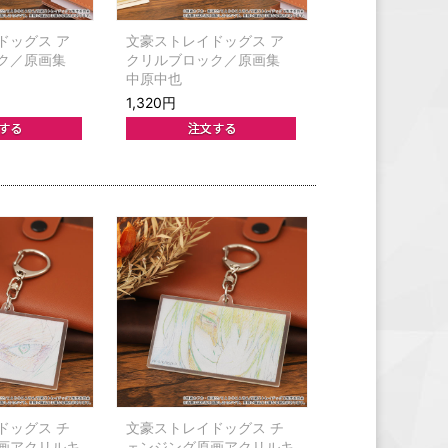
ドッグス ア
文豪ストレイドッグス ア
ック／原画集
クリルブロック／原画集
中原中也
1,320円
ドッグス チ
文豪ストレイドッグス チ
画アクリルキ
ェンジング原画アクリルキ