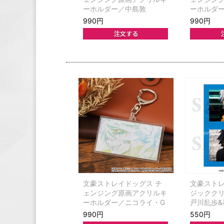
ーホルダー／中島敦
ーホルダ
990円
990円
文豪ストレイドッグス チ
文豪ストレ
ェンジング原画アクリルキ
ジックク
ーホルダー／ニコライ・G
戸川乱歩&
990円
550円