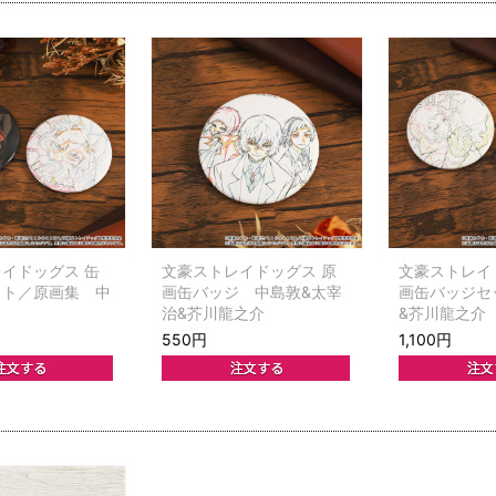
イドッグス 缶
文豪ストレイドッグス 原
文豪ストレイ
ット／原画集 中
画缶バッジ 中島敦&太宰
画缶バッジセ
治&芥川龍之介
&芥川龍之介
550円
1,100円