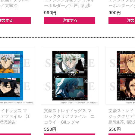
ー／太宰治
ーホルダー／江戸川乱歩
ーホルダー／
990円
990円
イドッグス マ
文豪ストレイドッグス マ
文豪ストレイ
リアファイル 江
ジッククリアファイル ニ
ジッククリア
福沢諭吉
コライ・G&シグマ
島敦&芥川龍
550円
550円