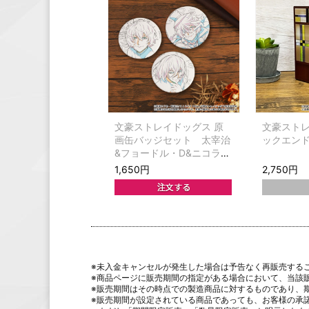
文豪ストレイドッグス 原
文豪ストレ
画缶バッジセット 太宰治
ックエン
&フョードル・D&ニコラ
イ・G
1,650円
2,750円
※未入金キャンセルが発生した場合は予告なく再販売する
※商品ページに販売期間の指定がある場合において、当該
※販売期間はその時点での製造商品に対するものであり、
※販売期間が設定されている商品であっても、お客様の承