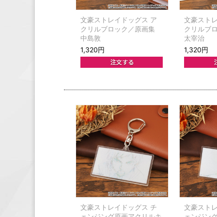
文豪ストレイドッグス ア
文豪ストレ
クリルブロック／原画集
クリルブ
中島敦
太宰治
1,320円
1,320円
文豪ストレイドッグス チ
文豪ストレ
ェンジング原画アクリルキ
ェンジン