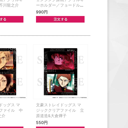
芥川龍之介
ーホルダー／フョードル・
D
990円
ドッグス マ
文豪ストレイドッグス マ
ファイル 中
ジッククリアファイル 立
之介
原道造&大倉燁子
550円