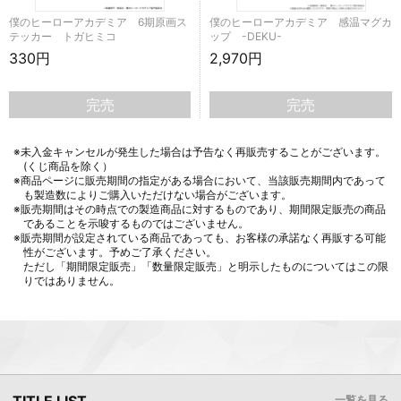
僕のヒーローアカデミア 6期原画ス
僕のヒーローアカデミア 感温マグカ
テッカー トガヒミコ
ップ -DEKU-
330円
2,970円
完売
完売
※未入金キャンセルが発生した場合は予告なく再販売することがございます。
(くじ商品を除く）
※商品ページに販売期間の指定がある場合において、当該販売期間内であって
も製造数によりご購入いただけない場合がございます。
※販売期間はその時点での製造商品に対するものであり、期間限定販売の商品
であることを示唆するものではございません。
※販売期間が設定されている商品であっても、お客様の承諾なく再販する可能
性がございます。予めご了承ください。
ただし「期間限定販売」「数量限定販売」と明示したものについてはこの限
りではありません。
一覧を見る