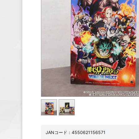
JANコード：4550621156571