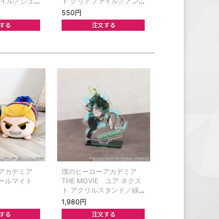
ァイル／ジュ
ト クリアファイル／アン
ィーニ
ナ・シェルビーノ
550円
アカデミア
僕のヒーローアカデミア
ールマイト
THE MOVIE ユア ネクス
ト アクリルスタンド／緑
谷出久
1,980円