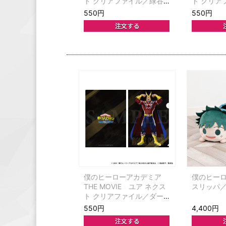
ト クリアファイル／緑谷
ト クリア
出久
勝己
550円
550円
僕のヒーローアカデミア
僕のヒー
THE MOVIE ユア ネクス
スリッパ
ト クリアファイル／ダー
クマイト
550円
4,400円