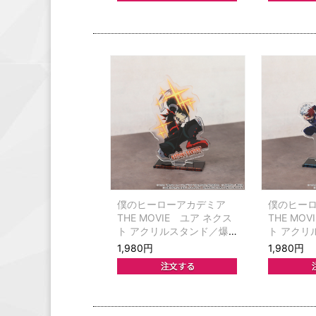
僕のヒーローアカデミア
僕のヒー
THE MOVIE ユア ネクス
THE MO
ト アクリルスタンド／爆
ト アクリ
豪勝己
焦凍
1,980円
1,980円