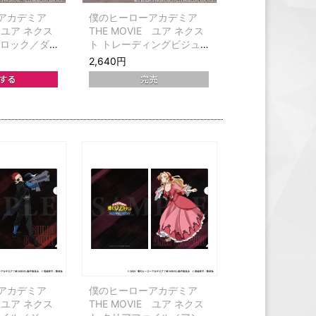
アカデミア
僕のヒーローアカデミア
E ユア ネクス
THE MOVIE ユア ネクス
ブロック／ダ
ト トレーディングビジュ
アルプレートコレクション
2,640円
アカデミア
僕のヒーローアカデミア
E ユア ネクス
THE MOVIE ユア ネクス