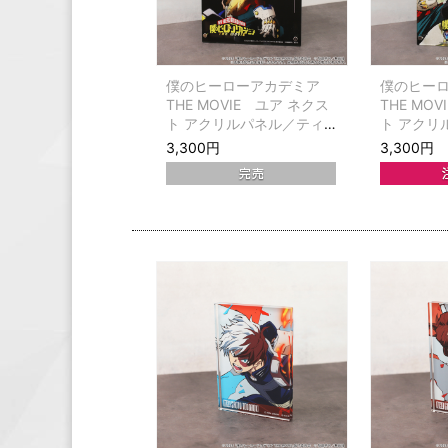
僕のヒーローアカデミア
僕のヒー
THE MOVIE ユア ネクス
THE MO
ト アクリルパネル／ティ
ト アクリ
ザービジュアル 第1弾
ザービジュ
3,300円
3,300円