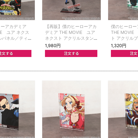
ローアカデミア
【再販】僕のヒーローアカ
僕のヒーロー
VIE ユア ネクス
デミア THE MOVIE ユア
THE MOVI
ルパネル／ティ
ネクスト アクリルスタン
ト アクリル
アル 第2弾
ド／ジュリオ・ガンディー
谷出久
1,980円
1,320円
ニ