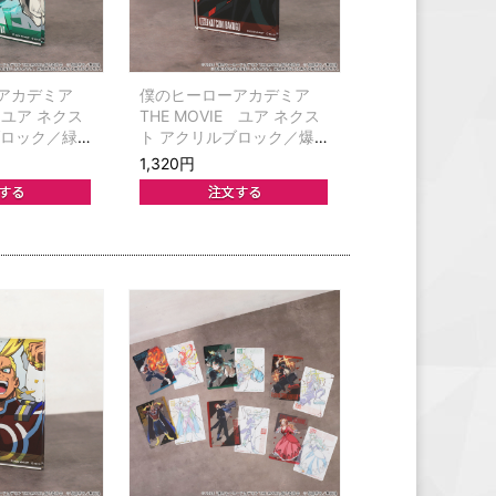
アカデミア
僕のヒーローアカデミア
E ユア ネクス
THE MOVIE ユア ネクス
ブロック／緑
ト アクリルブロック／爆
豪勝己
1,320円