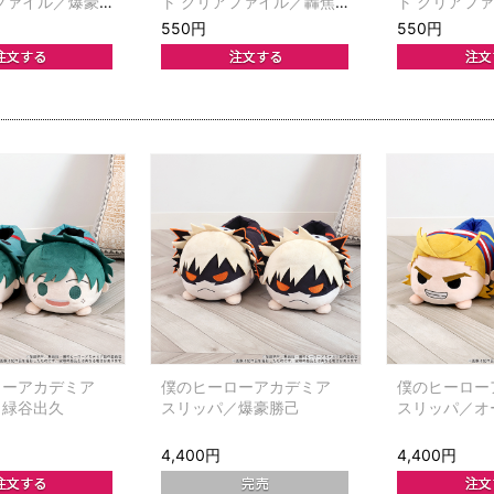
ファイル／爆豪
ト クリアファイル／轟焦
ト クリアフ
凍
リオ・ガンデ
550円
550円
ローアカデミア
僕のヒーローアカデミア
僕のヒーロー
／緑谷出久
スリッパ／爆豪勝己
スリッパ／オ
4,400円
4,400円