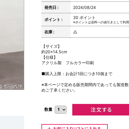
発売日 :
2024/08/24
30 ポイント
ポイント :
※ポイントは送料への値引きとして利
在庫 :
△
【サイズ】
約20×14.5cm
【仕様】
アクリル製 フルカラー印刷
■購入上限：お会計1回につき10個まで
※本ページで定める販売期間内であっても製造
めご了承ください。
数量