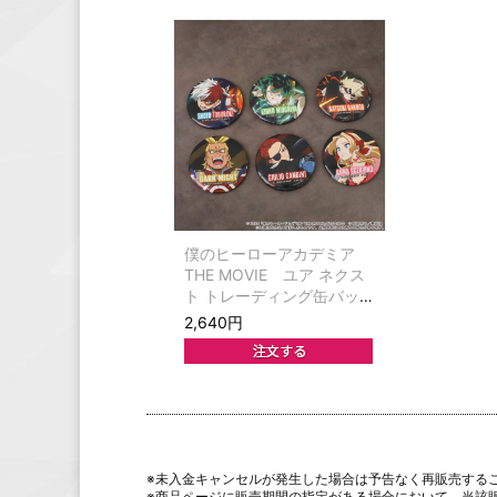
僕のヒーローアカデミア
THE MOVIE ユア ネクス
ト トレーディング缶バッ
ジ
2,640円
※未入金キャンセルが発生した場合は予告なく再販売する
※商品ページに販売期間の指定がある場合において、当該