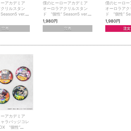
ローアカデミア
僕のヒーローアカデミア
僕のヒーロ
アクリルスタン
オーロラアクリルスタン
オーロラアク
eason5 ver.
ド “個性“ Season5 ver.
ド “個性“ Sea
麗日お茶子
飯田天哉
1,980円
1,980円
ローアカデミア
キャラバッジコレ
OX “個性“