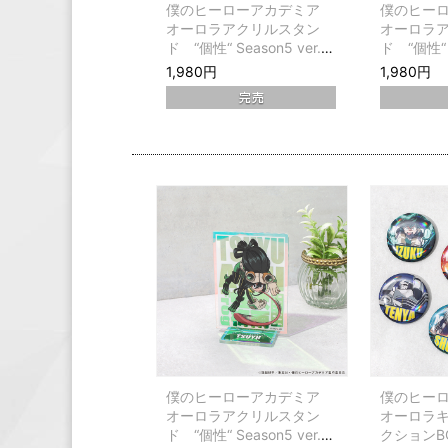
僕のヒーローアカデミア
僕のヒー
オーロラアクリルスタン
オーロラ
ド “個性“ Season5 ver.
ド “個性“ S
緑谷出久
爆豪勝己
1,980円
1,980円
僕のヒーローアカデミア
僕のヒー
オーロラアクリルスタン
オーロラ
ド “個性“ Season5 ver.
クションB