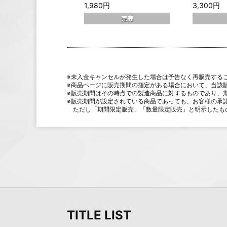
蛙吹梅雨
Season5 v
1,980円
3,300円
※未入金キャンセルが発生した場合は予告なく再販売する
※商品ページに販売期間の指定がある場合において、当該
※販売期間はその時点での製造商品に対するものであり、
※販売期間が設定されている商品であっても、お客様の承
ただし「期間限定販売」「数量限定販売」と明示したも
TITLE LIST