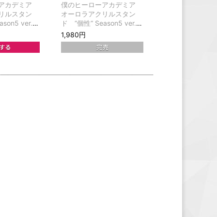
ーアカデミア
僕のヒーローアカデミア
リルスタン
オーロラアクリルスタン
son5 ver.
ド “個性“ Season5 ver.
轟焦凍
1,980円