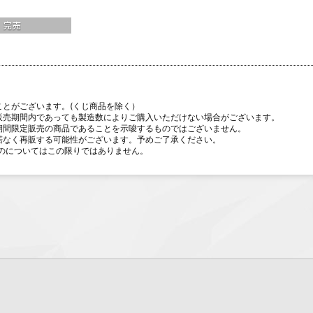
er.
ことがございます。(くじ商品を除く）
販売期間内であっても製造数によりご購入いただけない場合がございます。
期間限定販売の商品であることを示唆するものではございません。
諾なく再販する可能性がございます。予めご了承ください。
のについてはこの限りではありません。