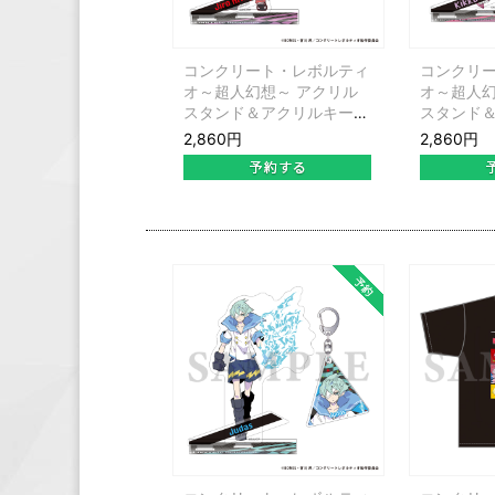
コンクリート・レボルティ
コンクリ
オ～超人幻想～ アクリル
オ～超人幻
スタンド＆アクリルキーホ
スタンド
ルダーセット 人吉爾朗
ルダーセ
2,860円
2,860円