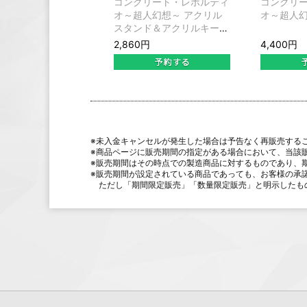
コンクリート・レボルティ
コンクリ
オ～超人幻想～ アクリル
オ～超人幻
スタンド＆アクリルキーホ
ルダーセット ジュダス
2,860円
4,400円
※未入金キャンセルが発生した場合は予告なく再販売する
※商品ページに販売期間の指定がある場合において、当該
※販売期間はその時点での製造商品に対するものであり、
※販売期間が設定されている商品であっても、お客様の承
ただし「期間限定販売」「数量限定販売」と明示したも