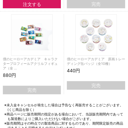
完売
僕のヒーローアカデミア キャラク
僕のヒーローアカデミア 原画トレー
タープロフィールアクリルフィギュ
ディング缶バッジ（全10種）
ア（全 …
440円
880円
完売
完売
※未入金キャンセルが発生した場合は予告なく再販売することがございます。
(くじ商品を除く）
※商品ページに販売期間の指定がある場合において、当該販売期間内であって
も製造数によりご購入いただけない場合がございます。
※販売期間はその時点での製造商品に対するものであり、期間限定販売の商品
であることを示唆するものではございません。