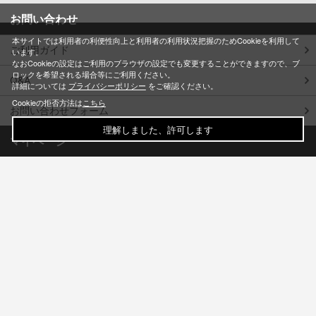
お問い合わせ
本サイトでは利用者の利便性向上と利用者の利用状況把握のためCookieを利用して
ご利用ガイド
います。
なおCookieの設定はご利用のブラウザの設定でも変更することができますので、ブ
ロックを希望される場合等にご利用ください。
Q&A
詳細については
プライバシーポリシー
をご確認ください。
Cookieの拒否方法は
こちら
お問い合わせフォーム
理解しました、許可します
マイページ
会員情報
購入履歴
退会
特定商取引法に基づく表記
個人情報保護方針
利用規約
©BONES