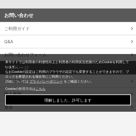
お問い合わせ
ご利用ガイド
Q&A
お問い合わせフォーム
本サイトでは利用者の利便性向上と利用者の利用状況把握のためCookieを利用して
います。
マイページ
なおCookieの設定はご利用のブラウザの設定でも変更することができますので、ブ
ロックを希望される場合等にご利用ください。
会員情報
詳細については
プライバシーポリシー
をご確認ください。
Cookieの拒否方法は
こちら
購入履歴
理解しました、許可します
退会
特定商取引法に基づく表記
個人情報保護方針
利用規約