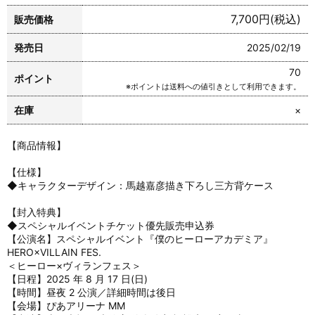
7,700円(税込)
販売価格
発売日
2025/02/19
70
ポイント
※ポイントは送料への値引きとして利用できます。
在庫
×
【商品情報】
【仕様】
◆キャラクターデザイン：馬越嘉彦描き下ろし三方背ケース
【封入特典】
◆スペシャルイベントチケット優先販売申込券
【公演名】スペシャルイベント『僕のヒーローアカデミア』
HERO×VILLAIN FES.
＜ヒーロー×ヴィランフェス＞
【日程】2025 年 8 月 17 日(日)
【時間】昼夜 2 公演／詳細時間は後日
【会場】ぴあアリーナ MM