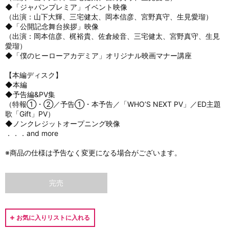
◆「ジャパンプレミア」イベント映像
（出演：山下大輝、三宅健太、岡本信彦、宮野真守、生見愛瑠）
◆「公開記念舞台挨拶」映像
（出演：岡本信彦、梶裕貴、佐倉綾音、三宅健太、宮野真守、生見
愛瑠）
◆「僕のヒーローアカデミア」オリジナル映画マナー講座
【本編ディスク】
◆本編
◆予告編&PV集
（特報①・②／予告①・本予告／「WHO’S NEXT PV」／ED主題
歌「Gift」PV）
◆ノンクレジットオープニング映像
．．．and more
※商品の仕様は予告なく変更になる場合がございます。
完売