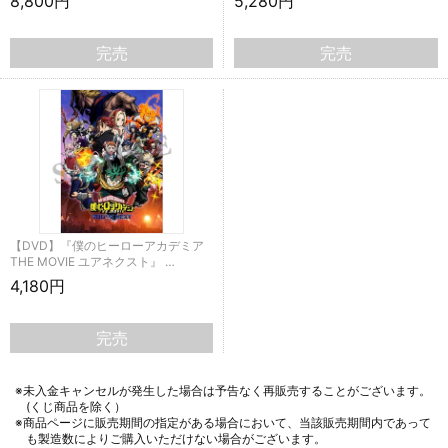
8,800円
5,280円
完売
完売
【DVD】『僕のヒーローアカデミア
THE MOVIE ユアネクスト』 …
4,180円
完売
※未入金キャンセルが発生した場合は予告なく再販売することがございます。
(くじ商品を除く）
※商品ページに販売期間の指定がある場合において、当該販売期間内であって
も製造数によりご購入いただけない場合がございます。