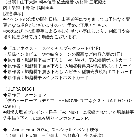
【出演】山下大輝 岡本信彦 佐倉綾音 梶裕貴 三宅健太
内山昂輝 下野 紘 福圓美里
[注意事項]
※イベントの会場や開催日時、出演者等につきましては予告なく変
更となる場合がございますので、予めご了承ください。
※天災及びその影響等によるやむを得ない事由により、開催日や会
場を変更させて頂く場合がございます。
◆「ユアネクスト」スペシャルブックレット(44P)
・新録インタビューや本編名シーンの原画など内容充実の1冊!
◆原作者：堀越耕平描き下ろし「Vol.Next」表紙絵柄ポストカード
◆原作者：堀越耕平描き下ろし 入場者特典第4弾絵柄ポストカード
◆原作者：堀越耕平描き下ろし ムビチケ型前売券絵柄ポストカード
◆原作者：堀越耕平 Xイラストポストカード
【ULTRA DISC】
◆新作アニメーション
『僕のヒーローアカデミア THE MOVIE ユアネクスト《A PIECE OF
CAKE》』
※劇場入場者プレゼント冊子「Vol.Next」に収録されていた堀越耕平
先生描き下ろしの読み切りマンガをアニメ化！
◆「Anime Expo 2024」スペシャルイベント映像
（出演：山下大輝、三宅健太、宮野真守、生見愛瑠）