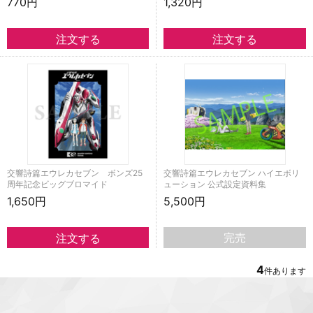
770円
1,320円
交響詩篇エウレカセブン ボンズ25
交響詩篇エウレカセブン ハイエボリ
周年記念ビッグブロマイド
ューション 公式設定資料集
1,650円
5,500円
完売
4
件あります