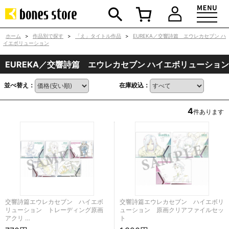
ホーム
>
作品別で探す
>
「え」タイトル作品
>
EUREKA／交響詩篇 エウレカセブン ハ
イエボリューション
EUREKA／交響詩篇 エウレカセブン ハイエボリューション
並べ替え：
在庫絞込：
4
件あります
交響詩篇エウレカセブン ハイエボ
交響詩篇エウレカセブン ハイエボリ
リューション トレーディング原画
ューション 原画クリアファイルセッ
アクリ …
ト