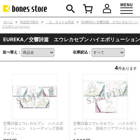
ホーム
>
作品別で探す
>
「え」タイトル作品
>
EUREKA／交響詩篇 エウレカセブン ハ
イエボリューション
EUREKA／交響詩篇 エウレカセブン ハイエボリューション
並べ替え：
在庫絞込：
4
件あります
交響詩篇エウレカセブン ハイエボ
交響詩篇エウレカセブン ハイエボリ
リューション トレーディング原画
ューション 原画クリアファイルセッ
アクリ …
ト