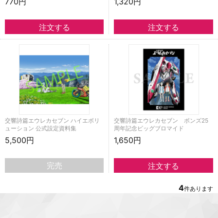
770円
1,320円
交響詩篇エウレカセブン ハイエボリ
交響詩篇エウレカセブン ボンズ25
ューション 公式設定資料集
周年記念ビッグブロマイド
5,500円
1,650円
完売
4
件あります