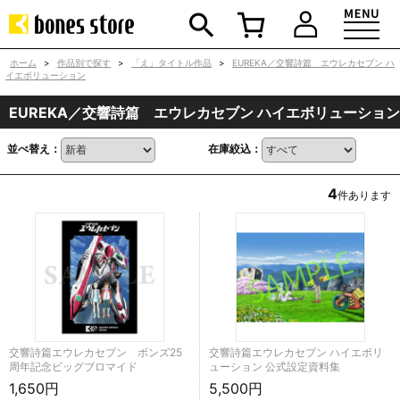
ホーム
>
作品別で探す
>
「え」タイトル作品
>
EUREKA／交響詩篇 エウレカセブン ハ
イエボリューション
EUREKA／交響詩篇 エウレカセブン ハイエボリューション
並べ替え：
在庫絞込：
4
件あります
交響詩篇エウレカセブン ボンズ25
交響詩篇エウレカセブン ハイエボリ
周年記念ビッグブロマイド
ューション 公式設定資料集
1,650円
5,500円