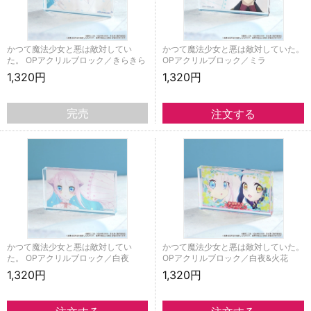
かつて魔法少女と悪は敵対してい
かつて魔法少女と悪は敵対していた。
た。 OPアクリルブロック／きらきら
OPアクリルブロック／ミラ
1,320円
1,320円
完売
かつて魔法少女と悪は敵対してい
かつて魔法少女と悪は敵対していた。
た。 OPアクリルブロック／白夜
OPアクリルブロック／白夜&火花
1,320円
1,320円