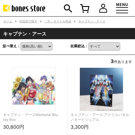
ホーム
>
作品別で探す
>
「き」タイトル作品
>
キャプテン・アース
キャプテン・アース
並べ替え：
在庫絞込：
3
件あります
キャプテン・アースMemorial Blu-
キャプテン・アース アクリルパネル
ray Box
／キービジュアル
30,800円
3,300円