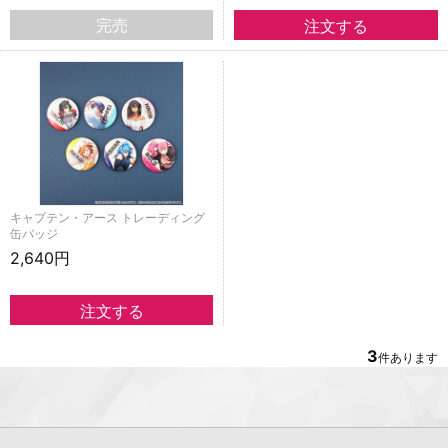
完売
キャプテン・アース トレーディング
缶バッジ
2,640円
3
件あります