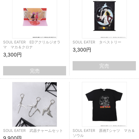
SOUL EATER EDアクリルジオラ
SOUL EATER タペストリー
マ マカ＆クロナ
3,300円
3,300円
完売
完売
SOUL EATER 武器チャームセット
SOUL EATER 原画Tシャツ マカ＆
ソウル
9,900円