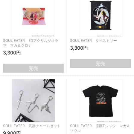
SOUL EATER EDアクリルジオラ
SOUL EATER タペストリー
マ マカ＆クロナ
3,300円
3,300円
完売
完売
SOUL EATER 武器チャームセット
SOUL EATER 原画Tシャツ マカ＆
ソウル
9,900円