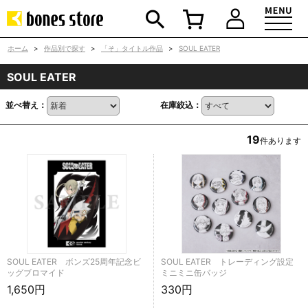
ホーム
>
作品別で探す
>
「そ」タイトル作品
>
SOUL EATER
SOUL EATER
並べ替え：
在庫絞込：
19
件あります
SOUL EATER ボンズ25周年記念ビ
SOUL EATER トレーディング設定
ッグブロマイド
ミニミニ缶バッジ
1,650円
330円