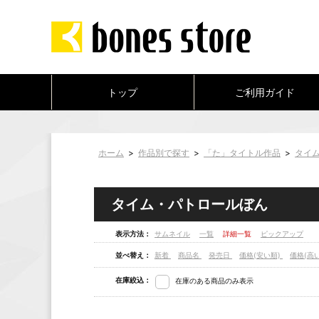
トップ
ご利用ガイド
ホーム
>
作品別で探す
>
「た」タイトル作品
>
タイ
タイム・パトロールぼん
表示方法：
サムネイル
一覧
詳細一覧
ピックアップ
並べ替え：
新着
商品名
発売日
価格(安い順)
価格(高
在庫絞込：
在庫のある商品のみ表示