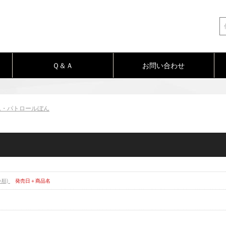
Ｑ＆Ａ
お問い合わせ
ム・パトロールぼん
い順)
発売日＋商品名