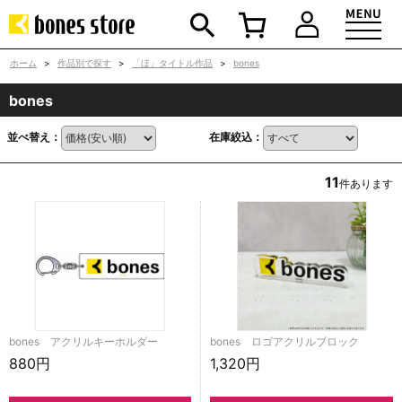
ホーム
>
作品別で探す
>
「ほ」タイトル作品
>
bones
bones
並べ替え：
在庫絞込：
11
件あります
bones アクリルキーホルダー
bones ロゴアクリルブロック
880円
1,320円