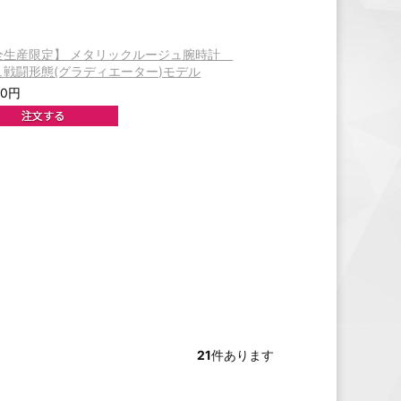
全生産限定】 メタリックルージュ腕時計
ュ戦闘形態(グラディエーター)モデル
00円
21
件あります