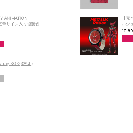
ANIMATION
【完
ん直筆サイン入り複製色
ルジ
19,8
ay BOX(3枚組)