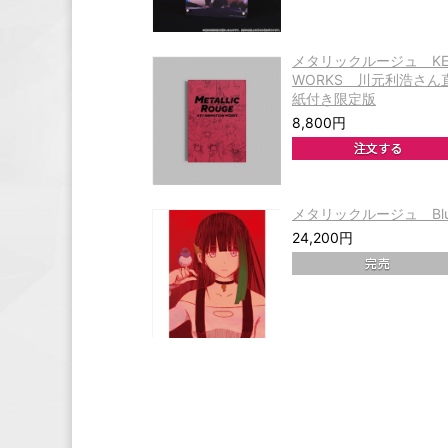
メタリックルージュ KEY 
WORKS 川元利浩さ
紙付き限定版
8,800円
メタリックルージュ Blu-r
24,200円