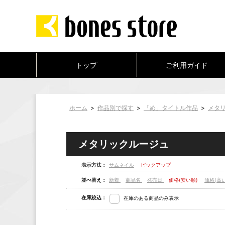
トップ
ご利用ガイド
ホーム
>
作品別で探す
>
「め」タイトル作品
>
メタ
メタリックルージュ
表示方法：
サムネイル
ピックアップ
並べ替え：
新着
商品名
発売日
価格(安い順)
価格(高
在庫絞込：
在庫のある商品のみ表示