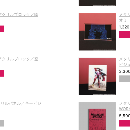
Dアクリルブロック／陰
メタ
オミ
1,32
Dアクリルブロック／空
メタ
ビジ
3,30
クリルパネル／キービジ
メタリ
WOR
5,50