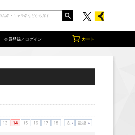
会員登録／ログイン
カート
13
14
15
16
17
18
次
最後