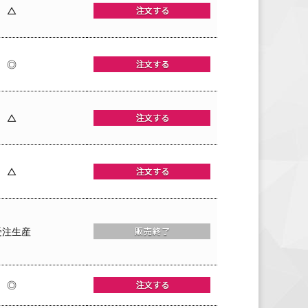
△
◎
△
△
受注生産
◎