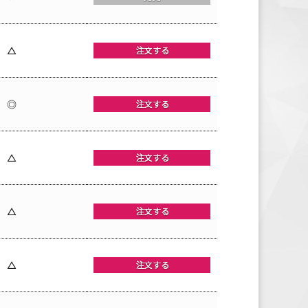
△
◎
△
△
△