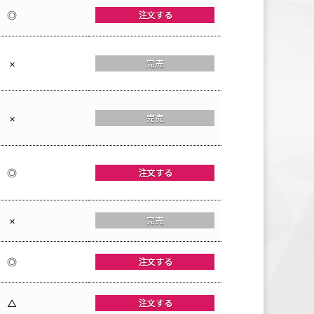
◎
×
×
◎
×
◎
△