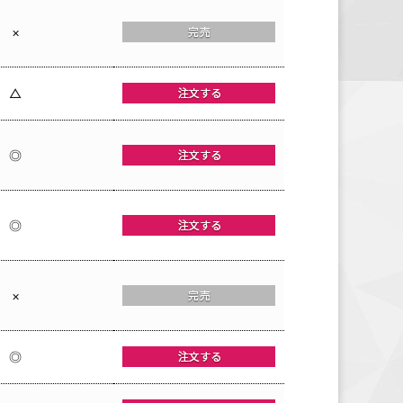
×
△
◎
◎
×
◎