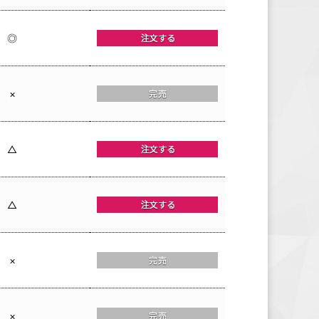
◎
×
△
△
×
×