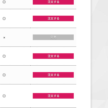
◎
◎
×
◎
◎
◎