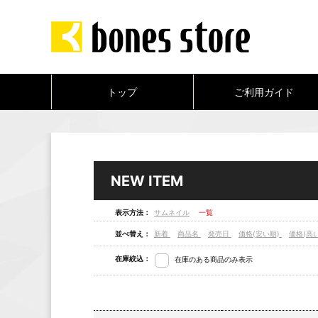
トップ
ご利用ガイド
NEW ITEM
表示方法：
サムネイル
一覧
並べ替え：
新着
商品名
発売日
価格(安い順)
価格(高
在庫絞込：
在庫のある商品のみ表示