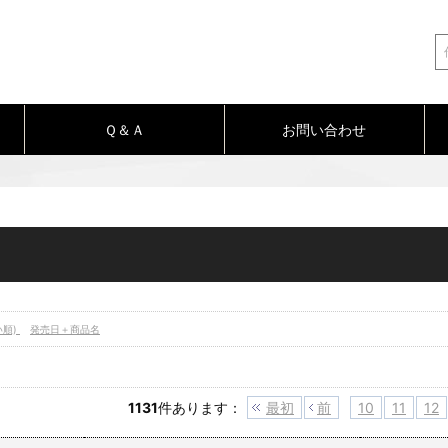
Ｑ＆Ａ
お問い合わせ
い順)
発売日＋商品名
1131
件あります
：
最初
前
10
11
12