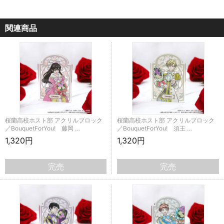
関連商品
桜蘭高校ホスト部 アクリルブロック
桜蘭高校ホスト部 アクリルブロック
／BouquetForYou! 藤岡 …
／BouquetForYou! 須王 …
1,320円
1,320円
完売
完売