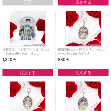
完売
桜蘭高校ホスト部 アクリルブロック
桜蘭高校ホスト部 アクリルキーホル
／BouquetForYou! 銛之 …
ダー／BouquetForYou! …
1,320円
880円