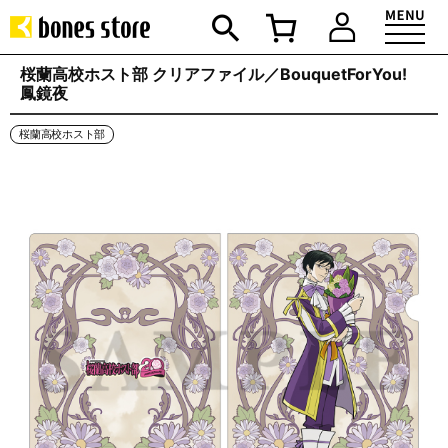
桜蘭高校ホスト部 クリアファイル／BouquetForYou!
鳳鏡夜
桜蘭高校ホスト部