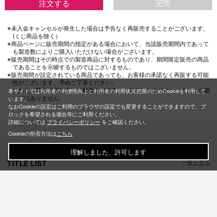
完売
※未入金キャンセルが発生した場合は予告なく再販売することがございます。
(くじ商品を除く）
※商品ページに販売期間の指定がある場合において、当該販売期間内であって
も製造数によりご購入いただけない場合がございます。
※販売期間はその時点での製造商品に対するものであり、期間限定販売の商品
であることを示唆するものではございません。
※販売期間が設定されている商品であっても、お客様の承諾なく再販する可能
性がございます。予めご了承ください。
ただし「期間限定販売」「数量限定販売」と明示したものについてはこの限
本サイトでは利用者の利便性向上と利用者の利用状況把握のためCookieを利用して
りではありません。
います。
なおCookieの設定はご利用のブラウザの設定でも変更することができますので、ブ
ロックを希望される場合等にご利用ください。
詳細については
プライバシーポリシー
をご確認ください。
Cookieの拒否方法は
こちら
理解しました、許可します
TITLE LIST
一覧を見る