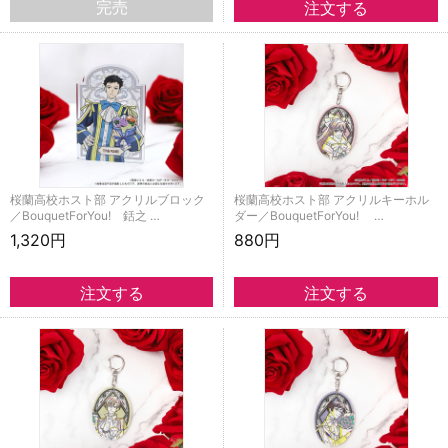
完売
桜蘭高校ホスト部 アクリルブロック
桜蘭高校ホスト部 アクリルキーホル
／BouquetForYou! 銛之 …
ダー／BouquetForYou! …
1,320円
880円