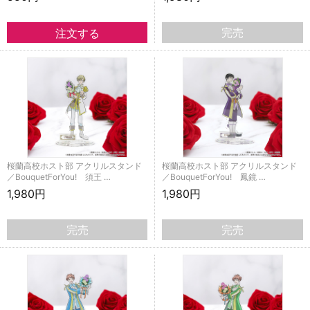
完売
桜蘭高校ホスト部 アクリルスタンド
桜蘭高校ホスト部 アクリルスタンド
／BouquetForYou! 須王 …
／BouquetForYou! 鳳鏡 …
1,980円
1,980円
完売
完売