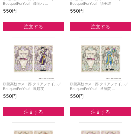
BouquetForYou! 藤岡ハ …
BouquetForYou! 須王環
550円
550円
桜蘭高校ホスト部 クリアファイル／
桜蘭高校ホスト部 クリアファイル／
BouquetForYou! 鳳鏡夜
BouquetForYou! 常陸院 …
550円
550円