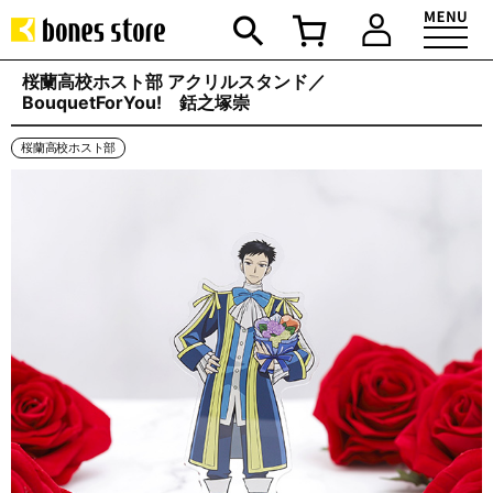
桜蘭高校ホスト部 アクリルスタンド／
BouquetForYou! 銛之塚崇
桜蘭高校ホスト部