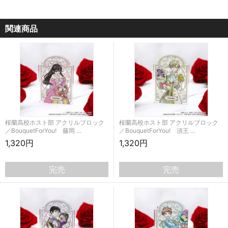
関連商品
桜蘭高校ホスト部 アクリルブロック
桜蘭高校ホスト部 アクリルブロック
／BouquetForYou! 藤岡 …
／BouquetForYou! 須王 …
1,320円
1,320円
完売
完売