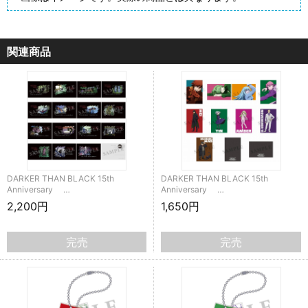
関連商品
DARKER THAN BLACK 15th
DARKER THAN BLACK 15th
Anniversary …
Anniversary …
2,200円
1,650円
完売
完売