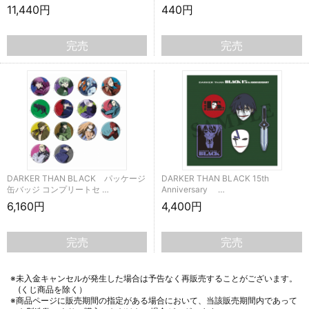
11,440円
440円
完売
完売
DARKER THAN BLACK パッケージ
DARKER THAN BLACK 15th
缶バッジ コンプリートセ …
Anniversary …
6,160円
4,400円
完売
完売
※未入金キャンセルが発生した場合は予告なく再販売することがございます。
(くじ商品を除く）
※商品ページに販売期間の指定がある場合において、当該販売期間内であって