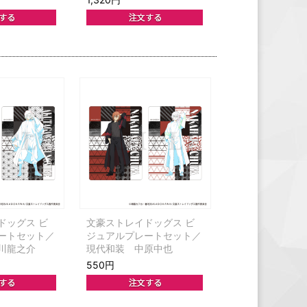
ドッグス ビ
文豪ストレイドッグス ビ
ートセット／
ジュアルプレートセット／
川龍之介
現代和装 中原中也
550円