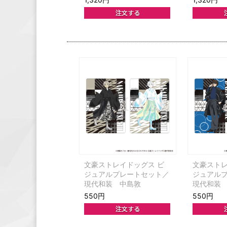
文豪ストレイドッグス ビ
文豪ストレ
ジュアルプレートセット／
ジュアル
現代和装 中島敦
現代和装
550円
550円