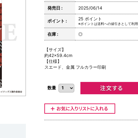
発売日 :
2025/06/14
25 ポイント
ポイント :
※ポイントは送料への値引きとして利
在庫 :
◎
【サイズ】
約42×59.4cm
【仕様】
スエード、金属 フルカラー印刷
数量