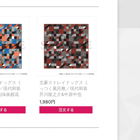
ドッグス く
文豪ストレイドッグス く
敷／現代和装
っつく風呂敷／現代和装
治&泉鏡花
芥川龍之介&中原中也
1,980円