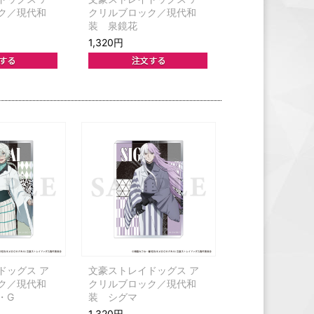
ク／現代和
クリルブロック／現代和
装 泉鏡花
1,320円
ドッグス ア
文豪ストレイドッグス ア
ク／現代和
クリルブロック／現代和
・G
装 シグマ
1,320円