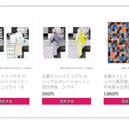
イドッグス ビ
文豪ストレイドッグス ビ
文豪ストレイ
プレートセット／
ジュアルプレートセット／
っつく風呂
 ニコライ・G
現代和装 シグマ
中島敦＆太宰
550円
1,980円