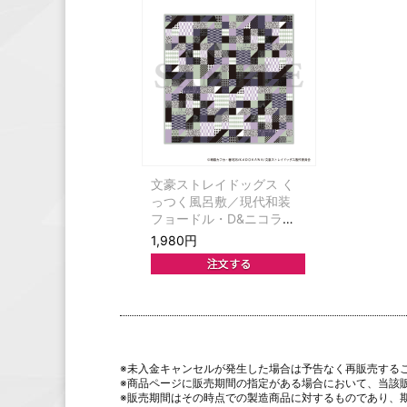
文豪ストレイドッグス く
っつく風呂敷／現代和装
フョードル・D&ニコラ
イ・G＆シグマ
1,980円
※未入金キャンセルが発生した場合は予告なく再販売する
※商品ページに販売期間の指定がある場合において、当該
※販売期間はその時点での製造商品に対するものであり、