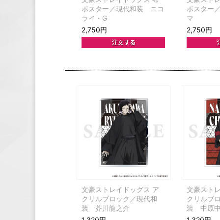
ポスター／現代和装 ニコ
ポスター
ライ・G
マ
2,750円
2,750円
文豪ストレイドッグス ア
文豪ストレ
クリルブロック／現代和
クリルブ
装 芥川龍之介
装 中原
1,320円
1,320円