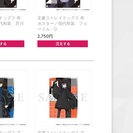
ドッグス 布
文豪ストレイドッグス 布
代和装 芥川
ポスター／現代和装 フョ
ードル・D
2,750円
ドッグス ア
文豪ストレイドッグス ア