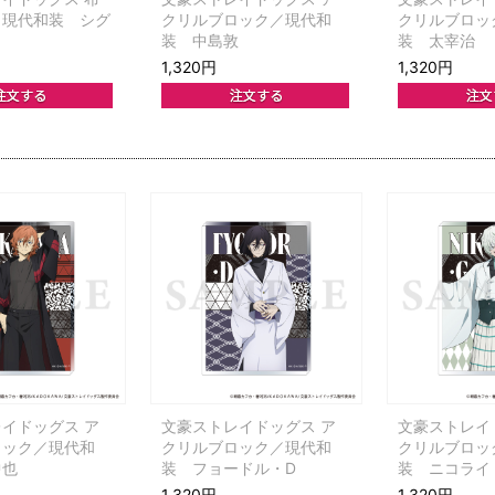
／現代和装 シグ
クリルブロック／現代和
クリルブロッ
装 中島敦
装 太宰治
1,320円
1,320円
イドッグス ア
文豪ストレイドッグス ア
文豪ストレイ
ロック／現代和
クリルブロック／現代和
クリルブロッ
中也
装 フョードル・D
装 ニコライ
1,320円
1,320円