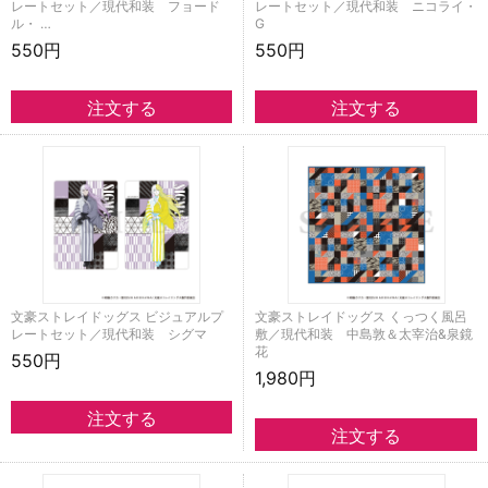
レートセット／現代和装 フョード
レートセット／現代和装 ニコライ・
ル・ …
G
550円
550円
文豪ストレイドッグス ビジュアルプ
文豪ストレイドッグス くっつく風呂
レートセット／現代和装 シグマ
敷／現代和装 中島敦＆太宰治&泉鏡
花
550円
1,980円