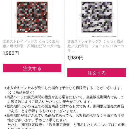
文豪ストレイドッグス くっつく風呂
文豪ストレイドッグス くっつく風呂
敷／現代和装 芥川龍之介&中原中也
敷／現代和装 フョードル・D&ニコ
ラ …
1,980円
1,980円
※未入金キャンセルが発生した場合は予告なく再販売することがございます。
(くじ商品を除く）
※商品ページに販売期間の指定がある場合において、当該販売期間内であって
も製造数によりご購入いただけない場合がございます。
※販売期間はその時点での製造商品に対するものであり、期間限定販売の商品
であることを示唆するものではございません。
※販売期間が設定されている商品であっても、お客様の承諾なく再販する可能
性がございます。予めご了承ください。
ただし「期間限定販売」「数量限定販売」と明示したものについてはこの限