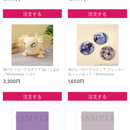
僕のヒーローアカデミア ぬいぐるみ
僕のヒーローアカデミア グリッター
／MVAnimals トガケ
缶バッジセット／MVAnimals
3,300円
1,650円