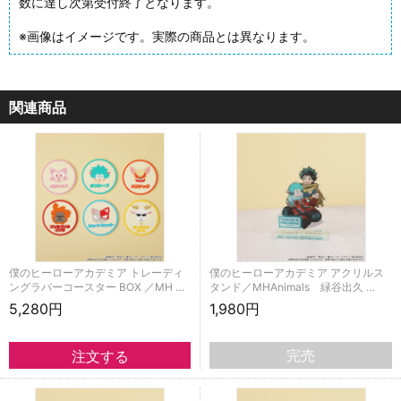
数に達し次第受付終了となります。
※画像はイメージです。実際の商品とは異なります。
関連商品
僕のヒーローアカデミア トレーディ
僕のヒーローアカデミア アクリルス
ングラバーコースター BOX ／MH …
タンド／MHAnimals 緑谷出久 …
5,280円
1,980円
完売