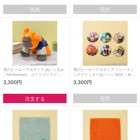
完売
完売
僕のヒーローアカデミア ぬいぐるみ
僕のヒーローアカデミア トレーディ
／MHAnimals ゴリラゴリラゴ …
ンググリッター缶バッジ BOX ／M …
3,300円
3,300円
完売