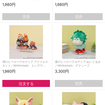
1,980円
1,980円
完売
完売
僕のヒーローアカデミア アクリルス
僕のヒーローアカデミア ぬいぐるみ
タンド／MHAnimals エンデヴ …
／MHAnimals デクシープ
1,980円
3,300円
完売