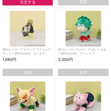
完売
僕のヒーローアカデミア アクリルス
僕のヒーローアカデミア ぬいぐるみ
タンド／MHAnimals オールマ …
／MHAnimals デクシープ
1,980円
3,300円
完売
完売