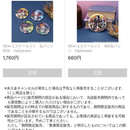
SK∞ エスケーエイト 缶バッジ
SK∞ エスケーエイト BIG缶バッ
BOX Halloween
ジ Halloween
1,760円
660円
完売
完売
※未入金キャンセルが発生した場合は予告なく再販売することがございます。
(くじ商品を除く）
※商品ページに販売期間の指定がある場合において、当該販売期間内であって
も製造数によりご購入いただけない場合がございます。
※販売期間はその時点での製造商品に対するものであり、期間限定販売の商品
であることを示唆するものではございません。
※販売期間が設定されている商品であっても、お客様の承諾なく再販する可能
性がございます。予めご了承ください。
ただし「期間限定販売」「数量限定販売」と明示したものについてはこの限
りではありません。