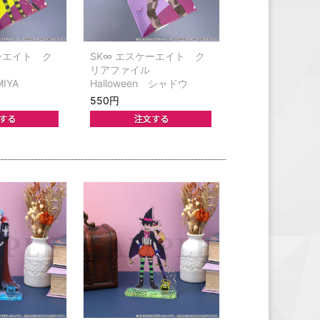
ーエイト ク
SK∞ エスケーエイト ク
ル
リアファイル
MIYA
Halloween シャドウ
550円