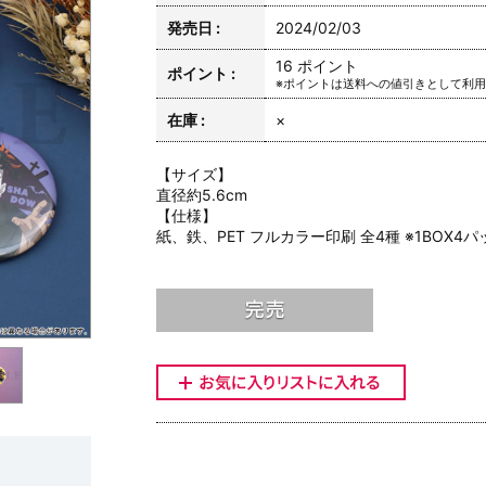
発売日 :
2024/02/03
16 ポイント
ポイント :
※ポイントは送料への値引きとして利
在庫 :
×
【サイズ】
直径約5.6cm
【仕様】
紙、鉄、PET フルカラー印刷 全4種 ※1BOX