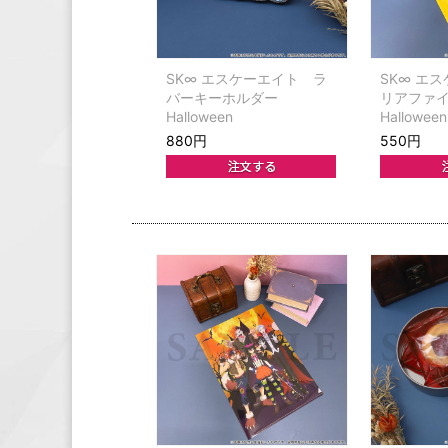
SK∞ エスケーエイト ラ
SK∞ エ
バーキーホルダー
リアファ
Halloween
Hallowe
880円
550円