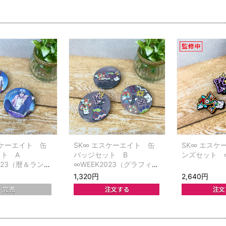
スケーエイト 缶
SK∞ エスケーエイト 缶
SK∞ エスケ
ット A
バッジセット B
ンズセット ∞
023（暦＆ラン
∞WEEK2023（グラフィテ
ィ）
1,320円
2,640円