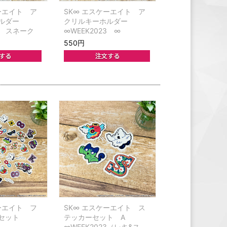
ーエイト ア
SK∞ エスケーエイト ア
ホルダー
クリルキーホルダー
23 スネーク
∞WEEK2023 ∞
550円
ーエイト フ
SK∞ エスケーエイト ス
ルセット
テッカーセット A
∞WEEK2023（レキ&スノ