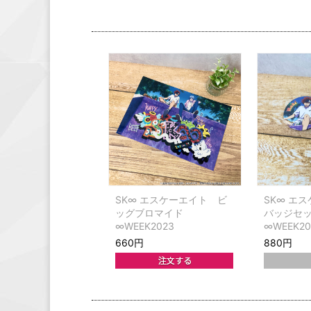
SK∞ エスケーエイト ビ
SK∞ エ
ッグブロマイド
バッジセ
∞WEEK2023
∞WEEK2
ガ）
660円
880円