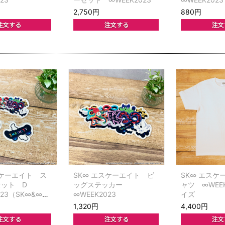
2,750円
880円
スケーエイト ス
SK∞ エスケーエイト ビ
SK∞ エスケ
セット D
ッグステッカー
ャツ ∞WEEK
023（SK∞&∞＆
∞WEEK2023
イズ
1,320円
4,400円