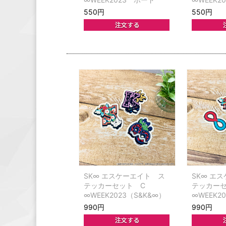
550円
550円
SK∞ エスケーエイト ス
SK∞ エ
テッカーセット C
テッカー
∞WEEK2023（S&K&∞）
∞WEEK2
ボード）
990円
990円