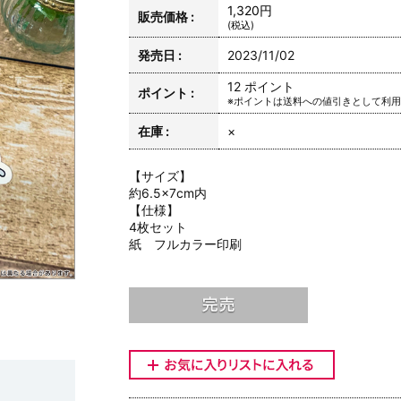
1,320円
販売価格 :
(税込)
発売日 :
2023/11/02
12 ポイント
ポイント :
※ポイントは送料への値引きとして利
在庫 :
×
【サイズ】
約6.5×7cm内
【仕様】
4枚セット
紙 フルカラー印刷