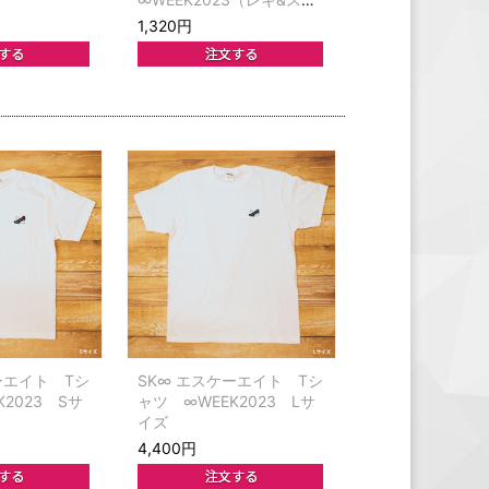
ー＆MIYA＆シャドウ）
1,320円
ーエイト Tシ
SK∞ エスケーエイト Tシ
2023 Sサ
ャツ ∞WEEK2023 Lサ
イズ
4,400円