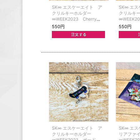
SK∞ エスケーエイト ア
SK∞ エ
クリルキーホルダー
クリルキ
∞WEEK2023 Cherry
∞WEEK2
blossom
550円
550円
SK∞ エスケーエイト ア
SK∞ エ
クリルキーホルダー
リアファ
∞WEEK2023 ボード
∞WEEK20