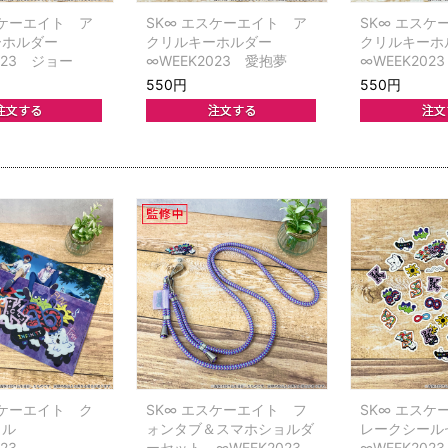
スケーエイト ア
SK∞ エスケーエイト ア
SK∞ エスケ
ーホルダー
クリルキーホルダー
クリルキー
023 ジョー
∞WEEK2023 愛抱夢
∞WEEK20
550円
550円
スケーエイト ク
SK∞ エスケーエイト フ
SK∞ エスケ
イル
ォンタブ＆スマホショルダ
レークシー
23
ーセット ∞WEEK2023
∞WEEK2023