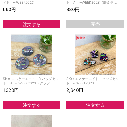
イド ∞WEEK2023
ト A ∞WEEK2023（暦＆ラ …
660円
880円
完売
SK∞ エスケーエイト 缶バッジセッ
SK∞ エスケーエイト ピンズセッ
ト B ∞WEEK2023（グラフ …
ト ∞WEEK2023
1,320円
2,640円