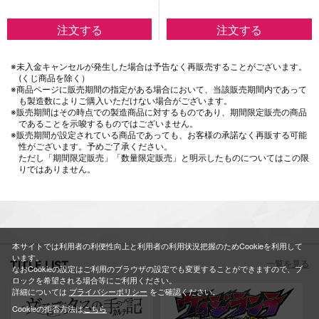
※未入金キャンセルが発生した場合は予告なく再販売することがございます。
(くじ商品を除く）
※商品ページに販売期間の指定がある場合において、当該販売期間内であって
も製造数によりご購入いただけない場合がございます。
※販売期間はその時点での製造商品に対するものであり、期間限定販売の商品
であることを示唆するものではございません。
※販売期間が設定されている商品であっても、お客様の承諾なく再販する可能
性がございます。予めご了承ください。
ただし「期間限定販売」「数量限定販売」と明示したものについてはこの限
りではありません。
本サイトでは利用者の利便性向上と利用者の利用状況把握のためCookieを利用して
います。
TITLE LIST
一覧を見る
なおCookieの設定はご利用のブラウザの設定でも変更することができますので、ブ
ロックを希望される場合等にご利用ください。
詳細については
プライバシーポリシー
をご確認ください。
Cookieの拒否方法は
こちら