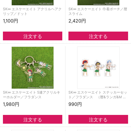
SK∞ エスケーエイト アクリルヘアク
SK∞ エスケーエイト 巾着ポーチ／暦
リップ／ドット
スライム
1,100円
2,420円
SK∞ エスケーエイト 5連アクリルキ
SK∞ エスケーエイト ステッカーセッ
ーホルダー／フラダンス
ト／フラダンス （暦&ランガ&M …
1,980円
990円