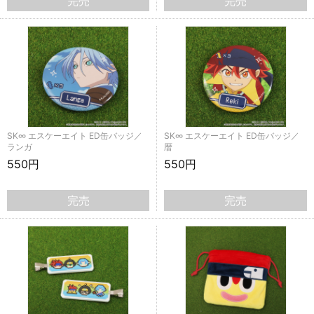
完売
完売
SK∞ エスケーエイト ED缶バッジ／
SK∞ エスケーエイト ED缶バッジ／
ランガ
暦
550円
550円
完売
完売