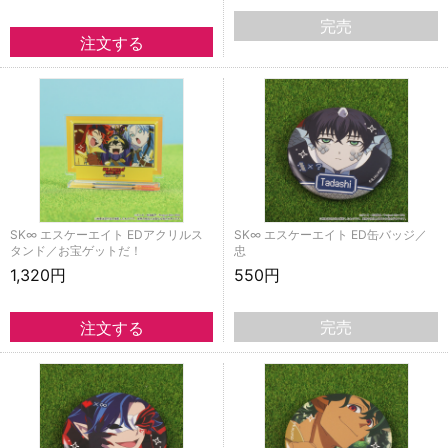
完売
SK∞ エスケーエイト EDアクリルス
SK∞ エスケーエイト ED缶バッジ／
タンド／お宝ゲットだ！
忠
1,320円
550円
完売