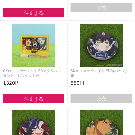
完売
SK∞ エスケーエイト EDアクリルス
SK∞ エスケーエイト ED缶バッジ／
タンド／お宝ゲットだ！
忠
1,320円
550円
完売