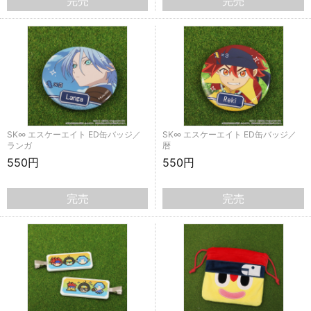
完売
完売
SK∞ エスケーエイト ED缶バッジ／
SK∞ エスケーエイト ED缶バッジ／
ランガ
暦
550円
550円
完売
完売