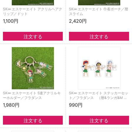
SK∞ エスケーエイト アクリルヘアク
SK∞ エスケーエイト 巾着ポーチ／暦
リップ／ドット
スライム
1,100円
2,420円
SK∞ エスケーエイト 5連アクリルキ
SK∞ エスケーエイト ステッカーセッ
ーホルダー／フラダンス
ト／フラダンス （暦&ランガ&M …
1,980円
990円