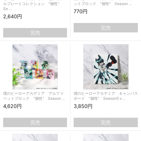
ルプレートコレクション "個性"
ットブロック "個性" Season …
Se …
770円
2,640円
完売
完売
僕のヒーローアカデミア アルファ
僕のヒーローアカデミア キャンバス
ベットブロック "個性" Season …
ボード "個性" Season5 v …
4,620円
3,850円
完売
完売