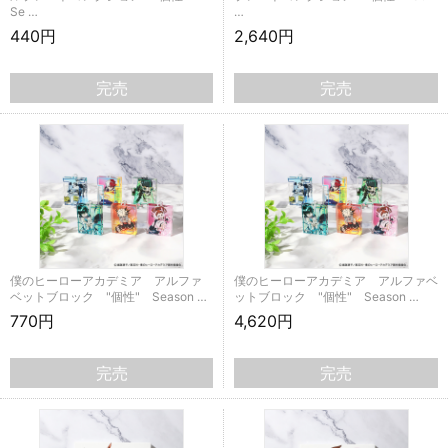
Se …
…
440円
2,640円
完売
完売
僕のヒーローアカデミア アルファ
僕のヒーローアカデミア アルファベ
ベットブロック "個性" Season …
ットブロック "個性" Season …
770円
4,620円
完売
完売