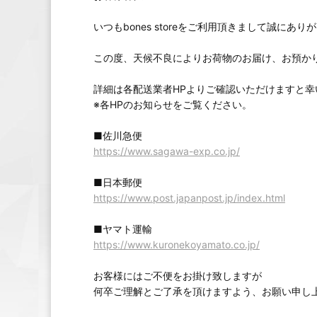
いつもbones storeをご利用頂きまして誠にあ
この度、天候不良によりお荷物のお届け、お預か
詳細は各配送業者HPよりご確認いただけますと幸
※各HPのお知らせをご覧ください。
■佐川急便
https://www.sagawa-exp.co.jp/
■日本郵便
https://www.post.japanpost.jp/index.html
■ヤマト運輸
https://www.kuronekoyamato.co.jp/
お客様にはご不便をお掛け致しますが
何卒ご理解とご了承を頂けますよう、お願い申し