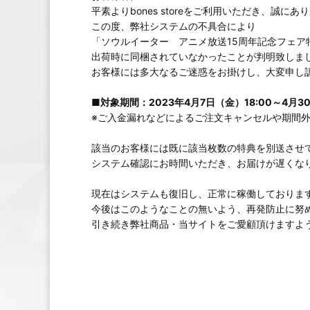
平素よりbones storeをご利用いただき、誠に
この度、弊社システムの不具合により
「ソウルイーター アニメ放送15周年記念フェア特
出荷時に同梱されていなかったことが判明致しま
お客様には多大なるご迷惑をお掛けし、大変申し
■対象期間：2023年4月7日（金）18:00～4月
※ご入金漏れなどによるご注文キャンセルや期間
該当のお客様には既に該当枚数の特典を別送させ
システム確認にお時間いただき、お届けが遅くな
現在はシステムも復旧し、正常に稼働しておりま
今後はこのようなことの無いよう、再発防止に努
引き続き弊社商品・当サイトをご愛顧頂けますよ