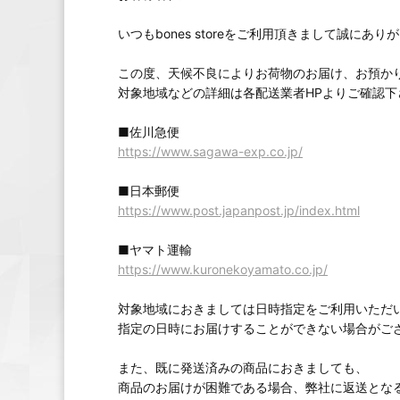
いつもbones storeをご利用頂きまして誠にあ
この度、天候不良によりお荷物のお届け、お預か
対象地域などの詳細は各配送業者HPよりご確認下
■佐川急便
https://www.sagawa-exp.co.jp/
■日本郵便
https://www.post.japanpost.jp/index.html
■ヤマト運輸
https://www.kuronekoyamato.co.jp/
対象地域におきましては日時指定をご利用いただ
指定の日時にお届けすることができない場合がご
また、既に発送済みの商品におきましても、
商品のお届けが困難である場合、弊社に返送とな