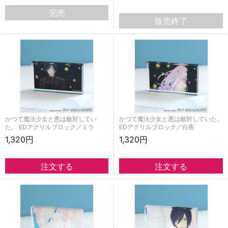
完売
販売終了
かつて魔法少女と悪は敵対してい
かつて魔法少女と悪は敵対していた。
た。 EDアクリルブロック／ミラ
EDアクリルブロック／白夜
1,320円
1,320円