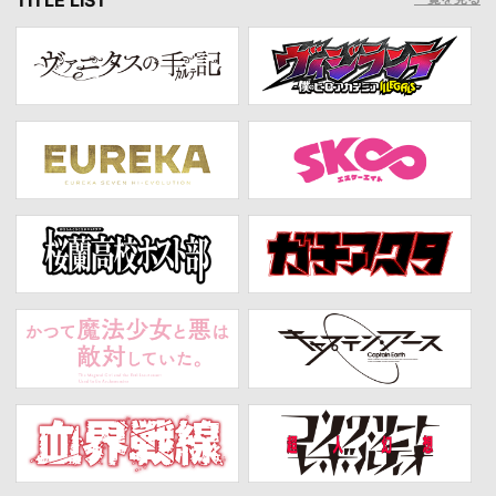
TITLE LIST