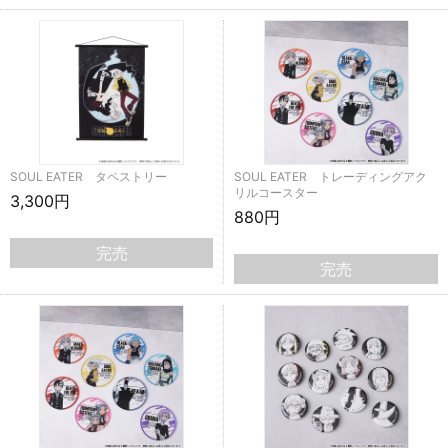
SOUL EATER タペストリー
SOUL EATER トレーディングアク
リルコースター
3,300円
880円
完売
完売