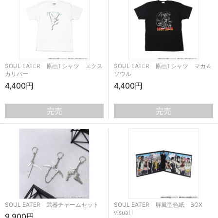
SOUL EATER 原画Tシャツ エクス
SOUL EATER 原画Tシャツ マカ＆
カリバー
ソウル
4,400円
4,400円
完売
完売
SOUL EATER 武器チャームセット
SOUL EATER 屏風型色紙 BOX
visual Ⅰ
9,900円