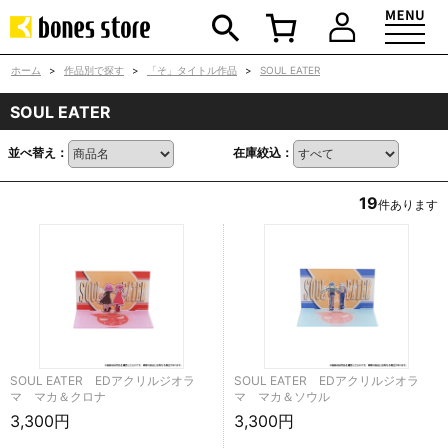
ホーム
>
作品別で探す
>
「そ」タイトル作品
>
SOUL EATER
SOUL EATER
並べ替え：
在庫絞込：
19
件あります
SOUL EATER EDアクリルジオラ
SOUL EATER EDアクリルジオラ
マ マカ＆クロナ
マ マカ＆ソウル
3,300円
3,300円