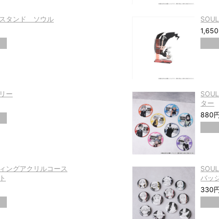
リルスタンド ソウル
SOU
1,65
トリー
SOU
ター
880
ーディングアクリルコース
SOU
ト
バッ
330