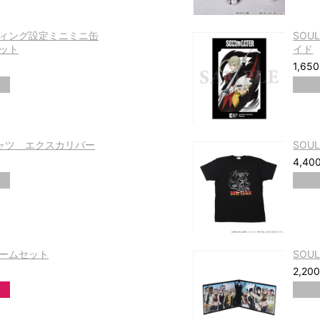
ーディング設定ミニミニ缶
SOU
ット
イド
1,65
Tシャツ エクスカリバー
SOU
4,40
チャームセット
SOUL
2,20