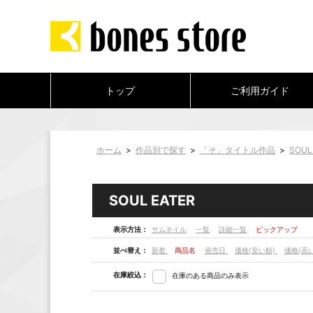
トップ
ご利用ガイド
ホーム
>
作品別で探す
>
「そ」タイトル作品
>
SOUL
SOUL EATER
表示方法：
サムネイル
一覧
詳細一覧
ピックアップ
並べ替え：
新着
商品名
発売日
価格(安い順)
価格(高
在庫絞込：
在庫のある商品のみ表示