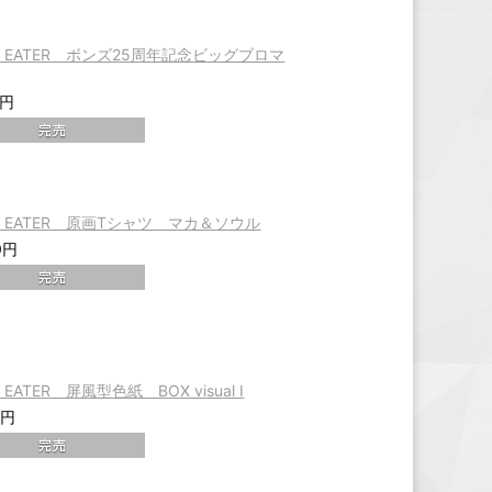
L EATER ボンズ25周年記念ビッグブロマ
0円
L EATER 原画Tシャツ マカ＆ソウル
0円
 EATER 屏風型色紙 BOX visual Ⅰ
0円