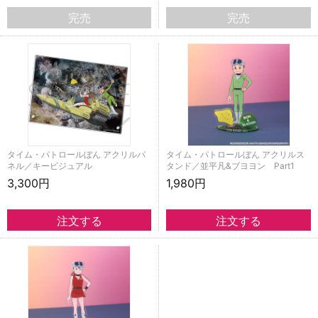
完売
完売
タイム・パトロールぼん アクリルパ
タイム・パトロールぼん アクリルス
ネル／キービジュアル
タンド／並平凡&ブヨヨン Part1
3,300円
1,980円