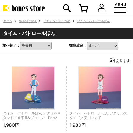
ホーム
>
作品別で探す
>
「た」タイトル作品
>
タイム・パトロールぼん
タイム・パトロールぼん
並べ替え：
在庫絞込：
5
件あります
タイム・パトロールぼん アクリルス
タイム・パトロールぼん アクリルス
タンド／並平凡&ブヨヨン Part2
タンド／安川ユミ子
1,980円
1,980円