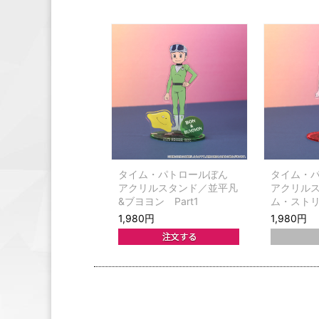
タイム・パトロールぼん
タイム・
アクリルスタンド／並平凡
アクリル
&ブヨヨン Part1
ム・スト
1,980円
1,980円