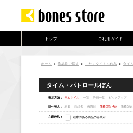
トップ
ご利用ガイド
ホーム
>
作品別で探す
>
「た」タイトル作品
>
タイ
タイム・パトロールぼん
表示方法：
サムネイル
一覧
詳細一覧
ピックアップ
並べ替え：
新着
商品名
発売日
価格(安い順)
価格(高
在庫絞込：
在庫のある商品のみ表示