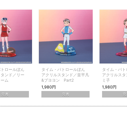
パトロールぼん
タイム・パトロールぼん
タイム・パト
スタンド／リー
アクリルスタンド／並平凡
アクリルスタ
リーム
&ブヨヨン Part2
ミ子
1,980円
1,980円