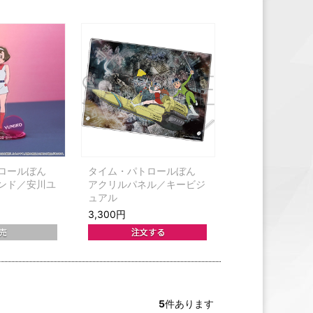
ロールぼん
タイム・パトロールぼん
ンド／安川ユ
アクリルパネル／キービジ
ュアル
3,300円
5
件あります