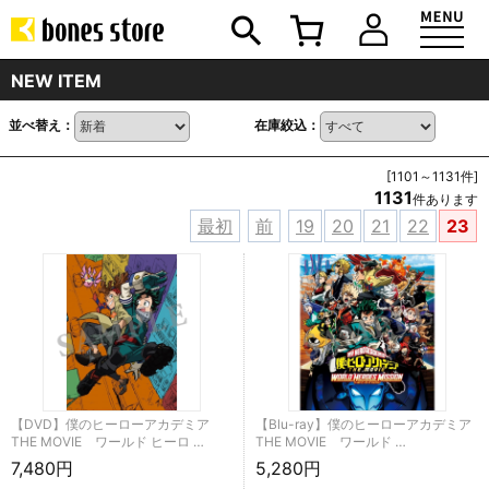
NEW ITEM
並べ替え：
在庫絞込：
[1101～1131件]
1131
件あります
最初
前
19
20
21
22
23
【DVD】僕のヒーローアカデミア
【Blu-ray】僕のヒーローアカデミア
THE MOVIE ワールド ヒーロ …
THE MOVIE ワールド …
7,480円
5,280円