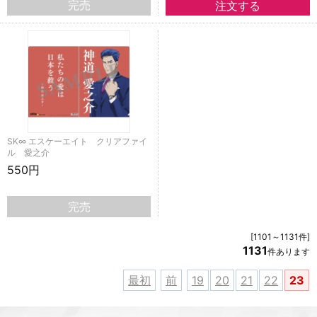
完売
SK∞ エスケーエイト クリアファイ
ル 愛之介
550円
完売
[1101～1131件]
1131
件あります
最初
前
19
20
21
22
23