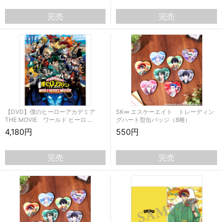
完売
完売
【DVD】僕のヒーローアカデミア
SK∞ エスケーエイト トレーディン
THE MOVIE ワールド ヒーロ …
グハート型缶バッジ（8種）
4,180円
550円
完売
完売