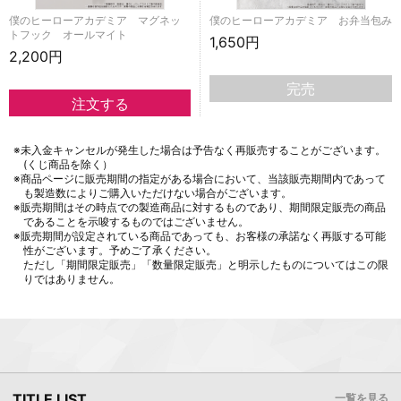
僕のヒーローアカデミア マグネッ
僕のヒーローアカデミア お弁当包み
トフック オールマイト
1,650円
2,200円
完売
※未入金キャンセルが発生した場合は予告なく再販売することがございます。
(くじ商品を除く）
※商品ページに販売期間の指定がある場合において、当該販売期間内であって
も製造数によりご購入いただけない場合がございます。
※販売期間はその時点での製造商品に対するものであり、期間限定販売の商品
であることを示唆するものではございません。
※販売期間が設定されている商品であっても、お客様の承諾なく再販する可能
性がございます。予めご了承ください。
ただし「期間限定販売」「数量限定販売」と明示したものについてはこの限
りではありません。
TITLE LIST
一覧を見る